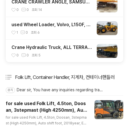
CRANE CRAWLER ANGLE, SAMSUNG
-HITACHI, CX350C, 1994YEAR, 35T
0
0
조회
14
ON, smgyo@naver.com,
used Wheel Loader, Volvo, L150F, Bu
cket capacity 3.9m3, 2009year, con
1
0
조회
6
dition A, smgyo@naver.com, 중고 로
우더, 중고 볼보 로더, L150F, 2009년식, 상
Crane Hydraulic Truck, ALL TERRAIN
태양호, 문의 02-2677-5544, 대가중장비
CRANE, TADANO-Samsung, SC50H-
0
0
조회
5
플랜트, 중고 페로다, ..
2, 1995year, smgyo@naver.com, Us
ed Crane Hydraulic Truck, Used Cra
ne Rough Terrain, Used All Terrain C
Folk Lift, Container Handler, 지게차, 컨테이너핸들러
rane, smgyo@naver.com, 삼성, 50톤,
분류 전체보기
1995년식, 중고 트럭 크레..
주요 글 목록
Dear sir, You have any inquiries regarding trading USED construction equipment 's and USED construction PLANT 's, please send email << smgyo@naver.com, smgyo@hotmail.com >> we will contact you as soon as possible. Thank you. << SMGYO@NAVER.COM, SM..
공지
for sale used Folk Lift, 4.5ton, Doos
an, 3stepmast (High 4250mm), Aut
글 내용
o shift foot, 2018year, EMAIL-- smg
for sale used Folk Lift, 4.5ton, Doosan, 3stepma
yo@naver.com, 중고지게차매매문의수출
st (High 4250mm), Auto shift foot, 2018year, EM
AIL-- smgyo@naver.com, 중고지게차매매문의수출