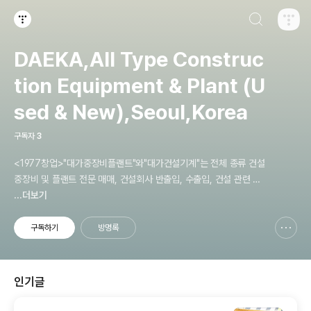
검색하기
티스토리
DAEKA,All Type Construc
tion Equipment & Plant (U
sed & New),Seoul,Korea
구독자
3
<1977창업>"대가중장비플랜트"와"대가건설기계"는 전체 종류 건설
중장비 및 플랜트 전문 매매, 건설회사 반출입, 수출입, 건설 관련 전
반 업무 전문 업체 입니다. 전화 02-2677-5544, 大韓建設機械
...더보기
賣買協會 서울市支會 大家建設機械 E-mail: smgyo@naver.c
om, <Seoul Branch, Korea Construction Machinery & Facil
구독하기
방명록
신고하기 레이어
열기
ities Trade Association> Daeka Equipment and
인기글